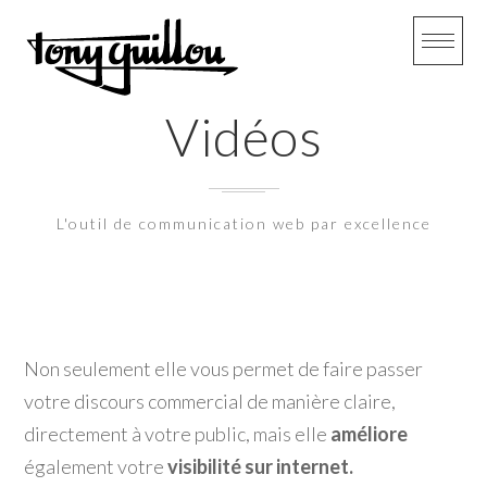
S
k
i
p
Vidéos
t
o
c
L'outil de communication web par excellence
o
n
t
e
Non seulement elle vous permet de faire passer
n
votre discours commercial de manière claire,
t
directement à votre public, mais elle
améliore
également votre
visibilité sur internet.