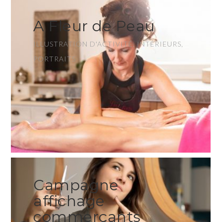
A Fleur de Peau
ILLUSTRATION D'ACTIVITÉ, INTÉRIEURS,
PORTRAITS
Campagne
affichage
commerçants